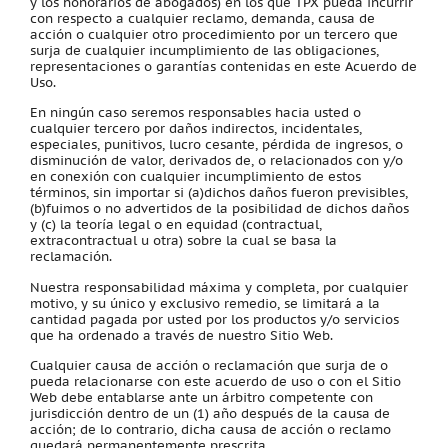
y los honorarios de abogados) en los que TPX pueda incurrir
con respecto a cualquier reclamo, demanda, causa de
acción o cualquier otro procedimiento por un tercero que
surja de cualquier incumplimiento de las obligaciones,
representaciones o garantías contenidas en este Acuerdo de
Uso.
En ningún caso seremos responsables hacia usted o
cualquier tercero por daños indirectos, incidentales,
especiales, punitivos, lucro cesante, pérdida de ingresos, o
disminución de valor, derivados de, o relacionados con y/o
en conexión con cualquier incumplimiento de estos
términos, sin importar si (a)dichos daños fueron previsibles,
(b)fuimos o no advertidos de la posibilidad de dichos daños
y (c) la teoría legal o en equidad (contractual,
extracontractual u otra) sobre la cual se basa la
reclamación.
Nuestra responsabilidad máxima y completa, por cualquier
motivo, y su único y exclusivo remedio, se limitará a la
cantidad pagada por usted por los productos y/o servicios
que ha ordenado a través de nuestro Sitio Web.
Cualquier causa de acción o reclamación que surja de o
pueda relacionarse con este acuerdo de uso o con el Sitio
Web debe entablarse ante un árbitro competente con
jurisdicción dentro de un (1) año después de la causa de
acción; de lo contrario, dicha causa de acción o reclamo
quedará permanentemente prescrita.