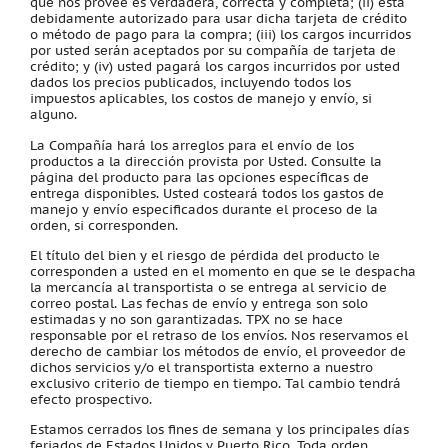
que nos provee es verdadera, correcta y completa; (ii) está
debidamente autorizado para usar dicha tarjeta de crédito
o método de pago para la compra; (iii) los cargos incurridos
por usted serán aceptados por su compañía de tarjeta de
crédito; y (iv) usted pagará los cargos incurridos por usted
dados los precios publicados, incluyendo todos los
impuestos aplicables, los costos de manejo y envío, si
alguno.
La Compañía hará los arreglos para el envío de los
productos a la dirección provista por Usted. Consulte la
página del producto para las opciones específicas de
entrega disponibles. Usted costeará todos los gastos de
manejo y envío especificados durante el proceso de la
orden, si corresponden.
El título del bien y el riesgo de pérdida del producto le
corresponden a usted en el momento en que se le despacha
la mercancía al transportista o se entrega al servicio de
correo postal. Las fechas de envío y entrega son solo
estimadas y no son garantizadas. TPX no se hace
responsable por el retraso de los envíos. Nos reservamos el
derecho de cambiar los métodos de envío, el proveedor de
dichos servicios y/o el transportista externo a nuestro
exclusivo criterio de tiempo en tiempo. Tal cambio tendrá
efecto prospectivo.
Estamos cerrados los fines de semana y los principales días
feriados de Estados Unidos y Puerto Rico. Toda orden