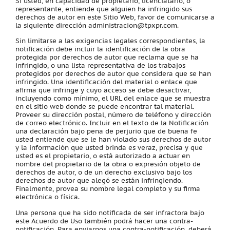
Si usted, en capacidad de propietario, licenciatario, o
representante, entiende que alguien ha infringido sus
derechos de autor en este Sitio Web, favor de comunicarse a
la siguiente dirección administracion@tpxpr.com.
Sin limitarse a las exigencias legales correspondientes, la
notificación debe incluir la identificación de la obra
protegida por derechos de autor que reclama que se ha
infringido, o una lista representativa de los trabajos
protegidos por derechos de autor que considera que se han
infringido. Una identificación del material o enlace que
afirma que infringe y cuyo acceso se debe desactivar,
incluyendo como mínimo, el URL del enlace que se muestra
en el sitio web donde se puede encontrar tal material.
Proveer su dirección postal, número de teléfono y dirección
de correo electrónico. Incluir en el texto de la Notificación
una declaración bajo pena de perjurio que de buena fe
usted entiende que se le han violado sus derechos de autor
y la información que usted brinda es veraz, precisa y que
usted es el propietario, o está autorizado a actuar en
nombre del propietario de la obra o expresión objeto de
derechos de autor, o de un derecho exclusivo bajo los
derechos de autor que alegó se están infringiendo.
Finalmente, provea su nombre legal completo y su firma
electrónica o física.
Una persona que ha sido notificada de ser infractora bajo
este Acuerdo de Uso también podrá hacer una contra-
notificación. Para enviarnos una contra-notificación, deberá