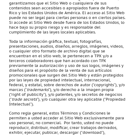
garantizamos que el Sitio Web o cualquiera de sus
contenidos sean accesibles o apropiados fuera de Puerto
Rico y los Estados Unidos de América. El acceso al Sitio Web
puede no ser legal para ciertas personas o en ciertos países.
Si accede al Sitio Web desde fuera de los Estados Unidos, lo
hace bajo su propio riesgo y es responsable del
cumplimiento de las leyes locales aplicables.
Toda la información gráfica, textual, fotografías,
presentaciones, audios, diseños, arreglos, imágenes, videos,
o cualquier otro formato de archivo digital que se
encuentran en el sitio web, le pertenecen a TPX y/o a
terceros colaboradores que han acordado con TPX
previamente la autorización y uso de sus logos, imágenes y
diseños para el propósito de la venta de sus artículos
promocionales que surgen del Sitio Web y están protegidos
por las leyes de propiedad intelectual, internacional,
federal, y estatal, sobre derechos de autor (“copyrights”), y/o
marcas (“
trademarks
”), y/o derecho a la imagen propia
(“right of publicity”), y/o patentes, y/o secretos de negocios
(“
trade secrets
”), y/o cualquier otra ley aplicable (“Propiedad
Intelectual”).
Como regla general, estos Términos y Condiciones le
permiten a usted acceder al Sitio Web exclusivamente para
uso personal, no comercial. Por tanto, usted no puede
reproducir, distribuir, modificar, crear trabajos derivados,
exhibir, ejecutar, publicar, descargar (“download”),