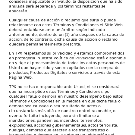
considera inaplicable o inválido, la disposición que ha sido
anulada será separada y los términos restantes se
aplicarán.
Cualquier causa de acción o reclamo que surja o pueda
relacionarse con estos Términos y Condiciones el Sitio Web
deberá entablarse ante un árbitro según indicado
anteriormente, dentro de un (1) año después de la causa de
acción, de lo contrario, dicha causa de acción o reclamo
quedara permanentemente prescrita.
En TPX respetamos su privacidad y estamos comprometidos
en protegerla. Nuestra Política de Privacidad está disponible
en y rige el procesamiento de todos los datos personales de
Usted que hayan sido y son recopilados con la compra de
productos, Productos Digitales o servicios a través de esta
Página Web.
TPX no se hace responsable ante Usted, ni se considerará
que ha incumplido estos Términos y Condiciones, por
cualquier falla o demora en nuestro desempeño bajo estos
Términos y Condiciones en la medida en que dicha falla o
demora sea causada o sea resultado de actos o
circunstancias más allá de nuestro control razonable, o
evento fortuito incluyendo, pero sin limitarse a:
inundaciones, pandemias, incendios, terremotos,
explosiones, acciones gubernamentales, actos terrorista,
huelgas, demoras que afecten a los transportistas o
incapacidad o demora en la entrega y/u obtención del