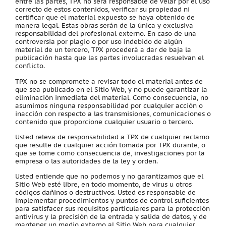
entre las partes, TPX no será responsable de velar por el uso
correcto de estos contenidos, verificar su propiedad ni
certificar que el material expuesto se haya obtenido de
manera legal. Estas obras serán de la única y exclusiva
responsabilidad del profesional externo. En caso de una
controversia por plagio o por uso indebido de algún
material de un tercero, TPX procederá a dar de baja la
publicación hasta que las partes involucradas resuelvan el
conflicto.
TPX no se compromete a revisar todo el material antes de
que sea publicado en el Sitio Web, y no puede garantizar la
eliminación inmediata del material. Como consecuencia, no
asumimos ninguna responsabilidad por cualquier acción o
inacción con respecto a las transmisiones, comunicaciones o
contenido que proporcione cualquier usuario o tercero.
Usted releva de responsabilidad a TPX de cualquier reclamo
que resulte de cualquier acción tomada por TPX durante, o
que se tome como consecuencia de, investigaciones por la
empresa o las autoridades de la ley y orden.
Usted entiende que no podemos y no garantizamos que el
Sitio Web esté libre, en todo momento, de virus u otros
códigos dañinos o destructivos. Usted es responsable de
implementar procedimientos y puntos de control suficientes
para satisfacer sus requisitos particulares para la protección
antivirus y la precisión de la entrada y salida de datos, y de
mantener un medio externo al Sitio Web para cualquier