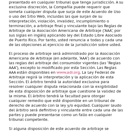
presentado en cualquier tribunal que tenga jurisdicción. A su
exclusiva discreción, la Compañía puede requerir que
someta cualquier disputa que surja de este Acuerdo de Uso
o uso del Sitio Web, incluidas las que surjan de su
interpretación, violación, invalidez, incumplimiento o
terminación, a arbitraje final y vinculante bajo las Reglas de
Arbitraje de la Asociación Americana de Arbitraje (“AAA”, por
sus siglas en inglés) aplicando ley del Estado Libre Asociado
de Puerto Rico. Por tanto, usted renuncia a todas y cada una
de las objeciones al ejercicio de la jurisdicción sobre usted.
El proceso de arbitraje será administrado por la Asociación
Americana de Arbitraje (en adelante, “AAA”) de acuerdo con
las reglas del arbitraje del consumidor vigentes (las “Reglas
AAA”), excepto lo modificado por esta Sección. Las Reglas
AAA están disponibles en
www.adr.org
. La Ley Federal de
Arbitraje regirá la interpretación y la aplicación de esta
Sección. El árbitro tendrá la autoridad exclusiva para
resolver cualquier disputa relacionada con la exigibilidad
de esta disposición de arbitraje que cuestione la validez de
la misma. El árbitro tendrá la facultad para otorgar
cualquier remedio que esté disponible en un tribunal de
derecho de acuerdo con la ley y/o equidad. Cualquier laudo
del árbitro será definitivo y vinculante entre cada una de las
partes y puede presentarse como un fallo en cualquier
tribunal competente.
Si alguna disposición de este acuerdo de arbitraje se