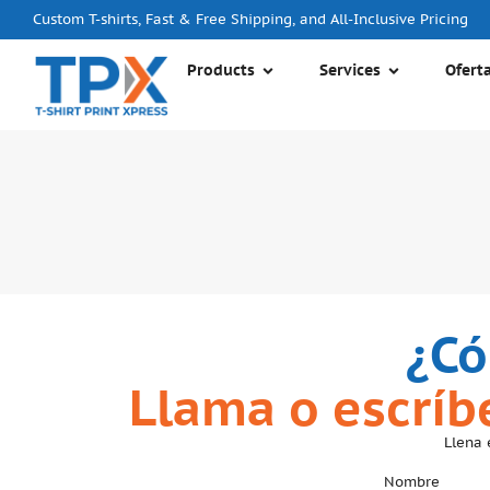
Custom T-shirts, Fast & Free Shipping, and All-Inclusive Pricing
Products
Services
Ofert
¿Có
Llama o escrí
Llena 
Nombre