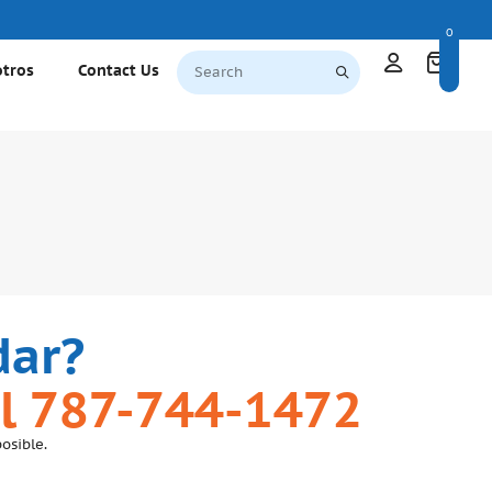
0
otros
Contact Us
dar?
l 787-744-1472
osible.