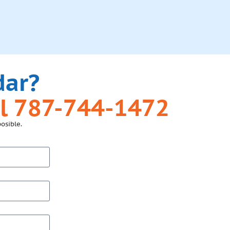
dar?
l 787-744-1472
osible.