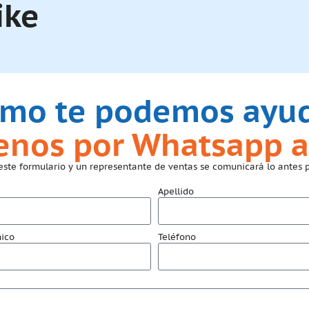
ike
mo te podemos ayu
benos por Whatsapp a
este formulario y un representante de ventas se comunicará lo antes p
Apellido
nico
Teléfono