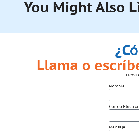
You Might Also L
¿Có
Llama o escrí
Llena 
Nombre
Correo Electró
Mensaje