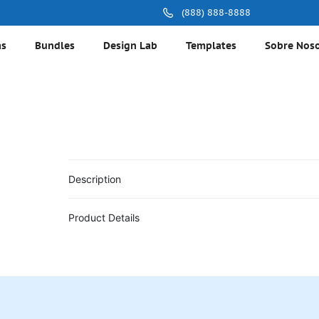
(888) 888-8888
as
Bundles
Design Lab
Templates
Sobre Nos
Description
Product Details