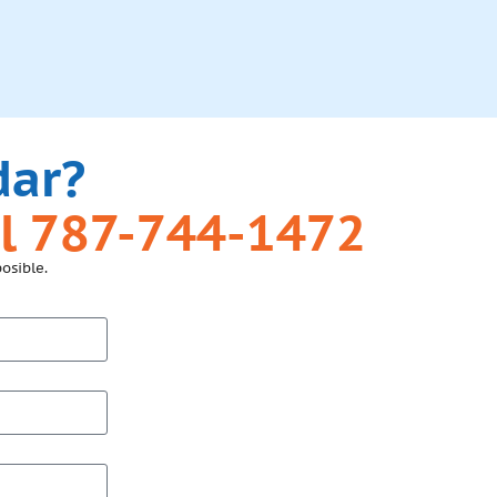
dar?
l 787-744-1472
osible.