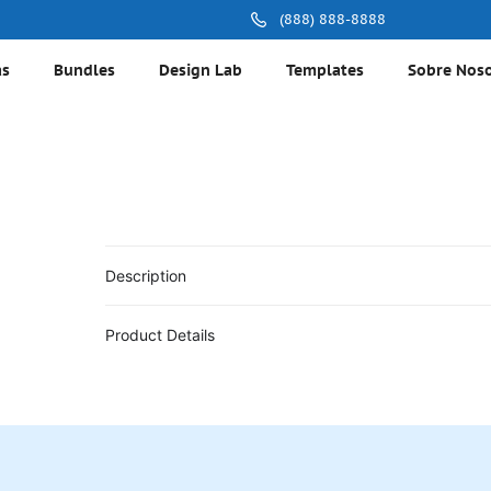
(888) 888-8888
as
Bundles
Design Lab
Templates
Sobre Nos
Description
Product Details