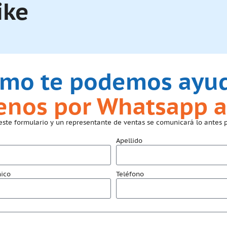
ike
mo te podemos ayu
benos por Whatsapp a
este formulario y un representante de ventas se comunicará lo antes p
Apellido
nico
Teléfono