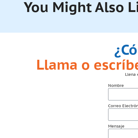
You Might Also L
¿Có
Llama o escrí
Llena 
Nombre
Correo Electró
Mensaje