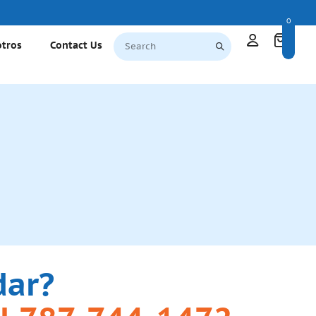
0
otros
Contact Us
dar?