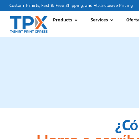
Custom T-shirts, Fast & Free Shipping, and All-Inclusive Pricing
Products
Services
Ofert
¿Có