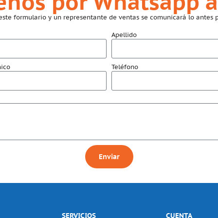
benos por Whatsapp a
este formulario y un representante de ventas se comunicará lo antes p
Apellido
nico
Teléfono
Enviar
SERVICIOS
CUENTA