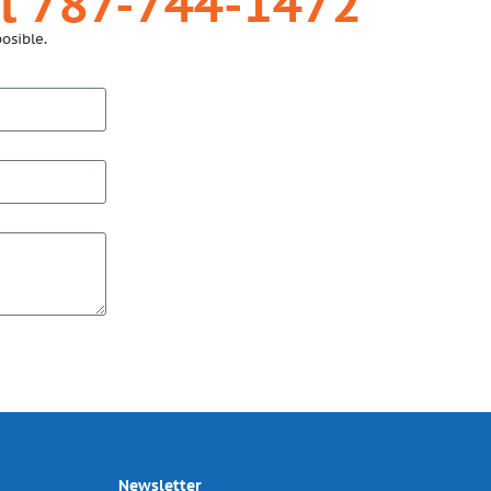
l 787-744-1472
osible.
Newsletter