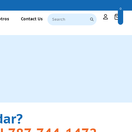
0
otros
Contact Us
dar?