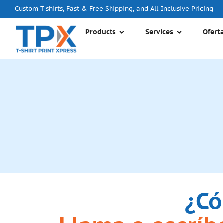
Custom T-shirts, Fast & Free Shipping, and All-Inclusive Pricing
Products
Services
Ofert
¿Có