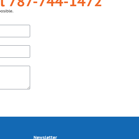
l 787-744-1472
osible.
Newsletter