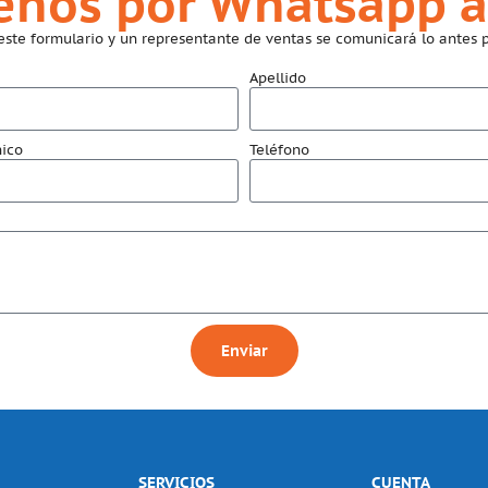
benos por Whatsapp a
este formulario y un representante de ventas se comunicará lo antes p
Apellido
nico
Teléfono
Enviar
SERVICIOS
CUENTA