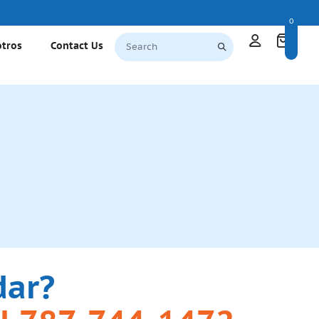
0
otros
Contact Us
dar?