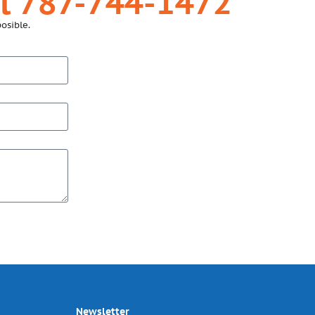
l 787-744-1472
osible.
Newsletter