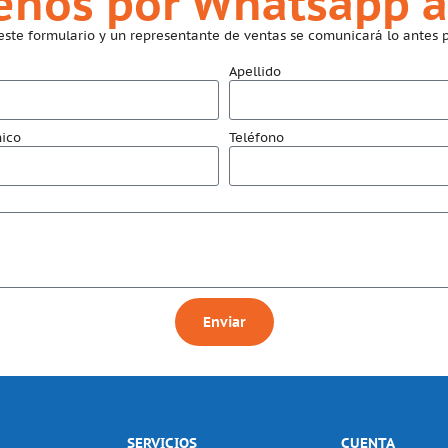
benos por Whatsapp a
este formulario y un representante de ventas se comunicará lo antes p
Apellido
nico
Teléfono
Enviar
SERVICIOS
CUENTA