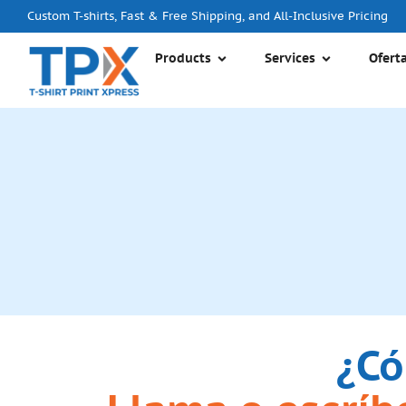
Custom T-shirts, Fast & Free Shipping, and All-Inclusive Pricing
Products
Services
Ofert
¿Có